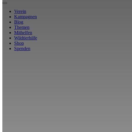
Verein
Kampagnen
Blog
Themen
Mithelfen
Wildtierhilfe
Shop
Spenden