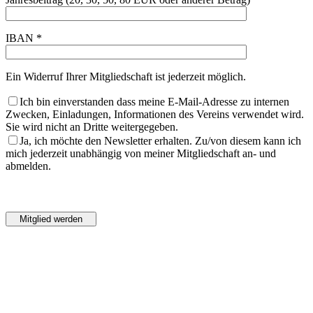
IBAN *
Ein Widerruf Ihrer Mitgliedschaft ist jederzeit möglich.
Ich bin einverstanden dass meine E-Mail-Adresse zu internen
Zwecken, Einladungen, Informationen des Vereins verwendet wird.
Sie wird nicht an Dritte weitergegeben.
Ja, ich möchte den Newsletter erhalten. Zu/von diesem kann ich
mich jederzeit unabhängig von meiner Mitgliedschaft an- und
abmelden.
Bitte
lasse
Bitte
dieses
lasse
Feld
dieses
leer.
Feld
leer.