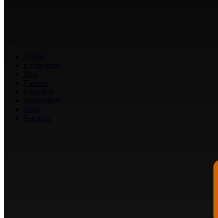
Verein
Kampagnen
Blog
Themen
Mithelfen
Wildtierhilfe
Shop
Spenden