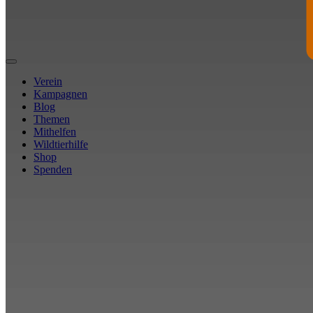
Verein
Kampagnen
Blog
Themen
Mithelfen
Wildtierhilfe
Shop
Spenden