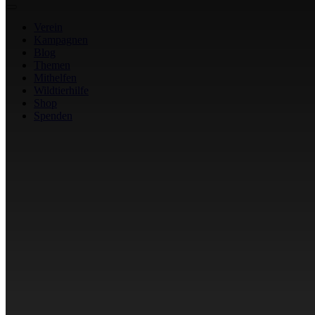
Verein
Kampagnen
Blog
Themen
Mithelfen
Wildtierhilfe
Shop
Spenden