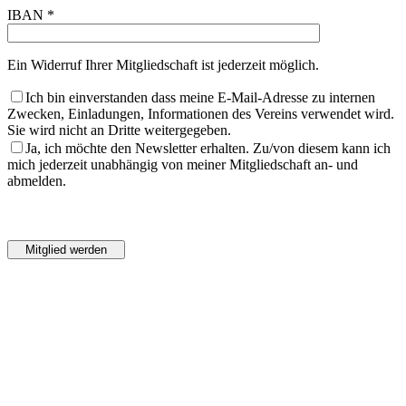
IBAN *
Ein Widerruf Ihrer Mitgliedschaft ist jederzeit möglich.
Ich bin einverstanden dass meine E-Mail-Adresse zu internen
Zwecken, Einladungen, Informationen des Vereins verwendet wird.
Sie wird nicht an Dritte weitergegeben.
Ja, ich möchte den Newsletter erhalten. Zu/von diesem kann ich
mich jederzeit unabhängig von meiner Mitgliedschaft an- und
abmelden.
Bitte
lasse
Bitte
dieses
lasse
Feld
dieses
leer.
Feld
leer.