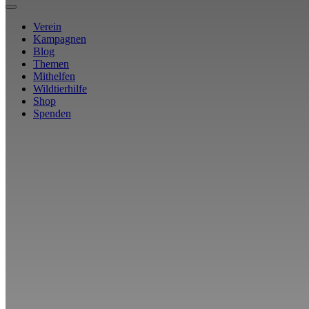
Verein
Kampagnen
Blog
Themen
Mithelfen
Wildtierhilfe
Shop
Spenden