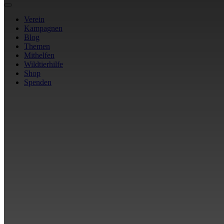
Verein
Kampagnen
Blog
Themen
Mithelfen
Wildtierhilfe
Shop
Spenden