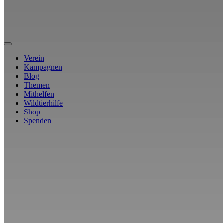
Verein
Kampagnen
Blog
Themen
Mithelfen
Wildtierhilfe
Shop
Spenden