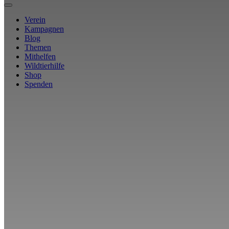
Verein
Kampagnen
Blog
Themen
Mithelfen
Wildtierhilfe
Shop
Spenden