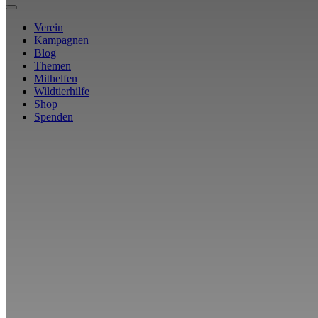
Verein
Kampagnen
Blog
Themen
Mithelfen
Wildtierhilfe
Shop
Spenden