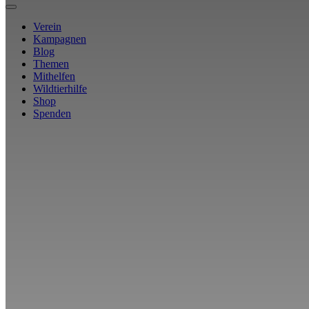
Verein
Kampagnen
Blog
Themen
Mithelfen
Wildtierhilfe
Shop
Spenden