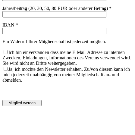
Jahresbeitrag (20, 30, 50, 80 EUR oder anderer Betrag) *
IBAN *
Ein Widerruf Ihrer Mitgliedschaft ist jederzeit möglich.
Ich bin einverstanden dass meine E-Mail-Adresse zu internen
Zwecken, Einladungen, Informationen des Vereins verwendet wird.
Sie wird nicht an Dritte weitergegeben.
Ja, ich möchte den Newsletter erhalten. Zu/von diesem kann ich
mich jederzeit unabhängig von meiner Mitgliedschaft an- und
abmelden.
Bitte
lasse
Bitte
dieses
lasse
Feld
dieses
leer.
Feld
leer.