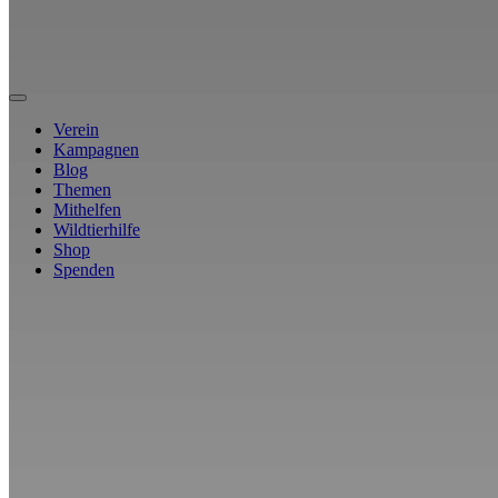
Verein
Kampagnen
Blog
Themen
Mithelfen
Wildtierhilfe
Shop
Spenden