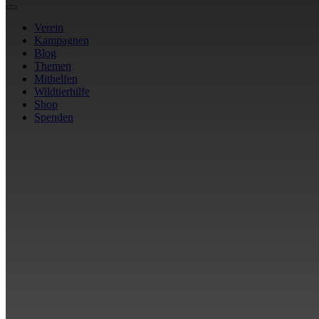
Verein
Kampagnen
Blog
Themen
Mithelfen
Wildtierhilfe
Shop
Spenden