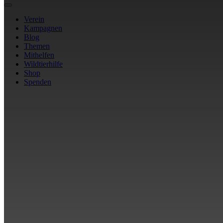
Verein
Kampagnen
Blog
Themen
Mithelfen
Wildtierhilfe
Shop
Spenden