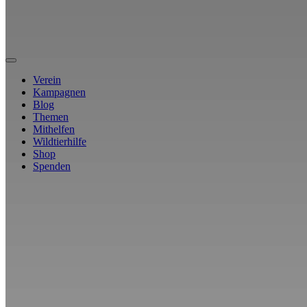
Verein
Kampagnen
Blog
Themen
Mithelfen
Wildtierhilfe
Shop
Spenden