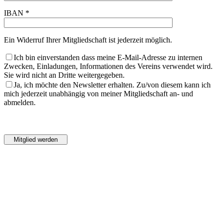
IBAN *
Ein Widerruf Ihrer Mitgliedschaft ist jederzeit möglich.
Ich bin einverstanden dass meine E-Mail-Adresse zu internen
Zwecken, Einladungen, Informationen des Vereins verwendet wird.
Sie wird nicht an Dritte weitergegeben.
Ja, ich möchte den Newsletter erhalten. Zu/von diesem kann ich
mich jederzeit unabhängig von meiner Mitgliedschaft an- und
abmelden.
Bitte
lasse
Bitte
dieses
lasse
Feld
dieses
leer.
Feld
leer.