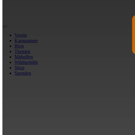
Verein
Kampagnen
Blog
Themen
Mithelfen
Wildtierhilfe
Shop
Spenden