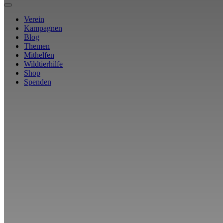
Verein
Kampagnen
Blog
Themen
Mithelfen
Wildtierhilfe
Shop
Spenden