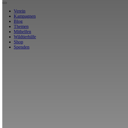
Verein
Kampagnen
Blog
Themen
Mithelfen
Wildtierhilfe
Shop
Spenden