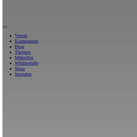
Verein
Kampagnen
Blog
Themen
Mithelfen
Wildtierhilfe
Shop
Spenden