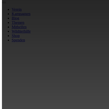
Verein
Kampagnen
Blog
Themen
Mithelfen
Wildtierhilfe
Shop
Spenden