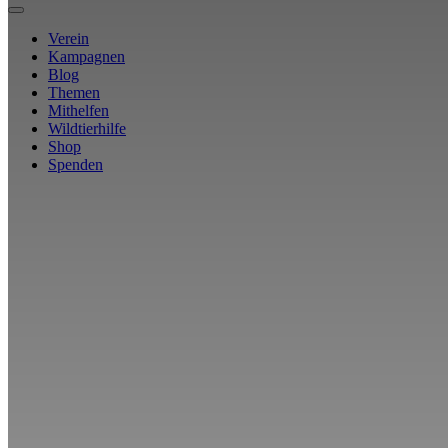
Verein
Kampagnen
Blog
Themen
Mithelfen
Wildtierhilfe
Shop
Spenden