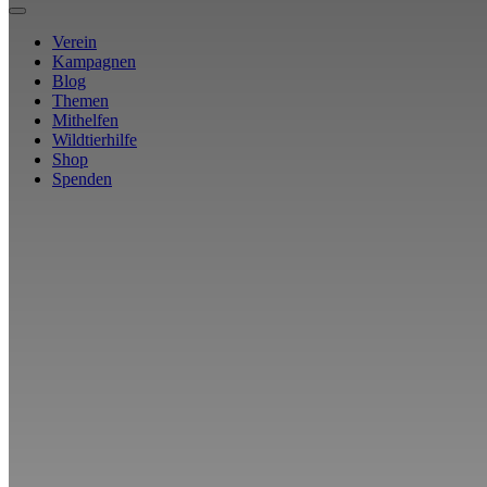
Verein
Kampagnen
Blog
Themen
Mithelfen
Wildtierhilfe
Shop
Spenden