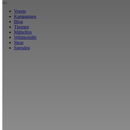
Verein
Kampagnen
Blog
Themen
Mithelfen
Wildtierhilfe
Shop
Spenden