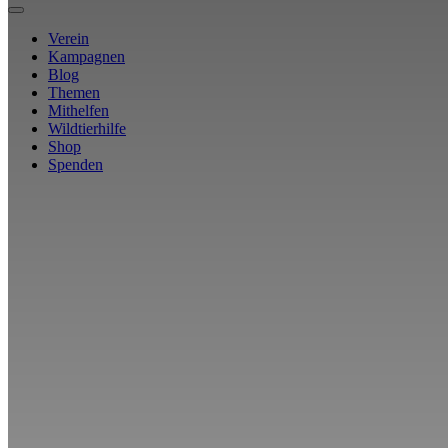
Verein
Kampagnen
Blog
Themen
Mithelfen
Wildtierhilfe
Shop
Spenden