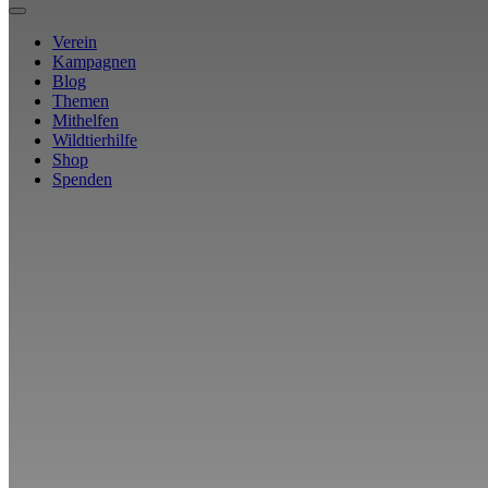
Verein
Kampagnen
Blog
Themen
Mithelfen
Wildtierhilfe
Shop
Spenden