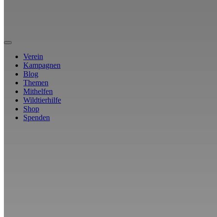
Verein
Kampagnen
Blog
Themen
Mithelfen
Wildtierhilfe
Shop
Spenden