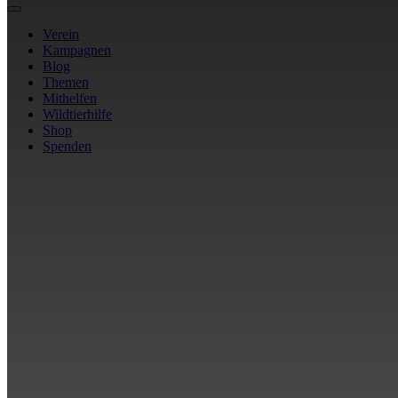
Verein
Kampagnen
Blog
Themen
Mithelfen
Wildtierhilfe
Shop
Spenden