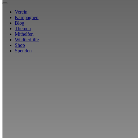
Verein
Kampagnen
Blog
Themen
Mithelfen
Wildtierhilfe
Shop
Spenden