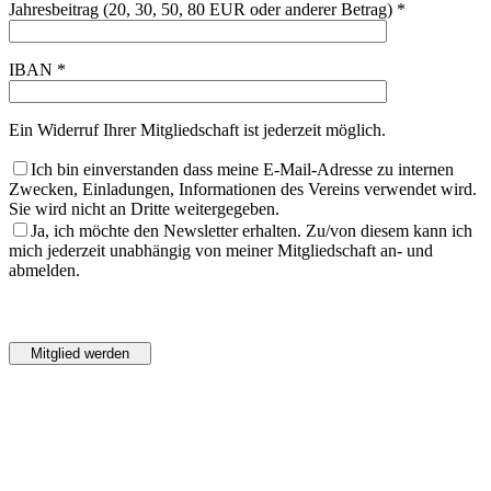
Jahresbeitrag (20, 30, 50, 80 EUR oder anderer Betrag) *
IBAN *
Ein Widerruf Ihrer Mitgliedschaft ist jederzeit möglich.
Ich bin einverstanden dass meine E-Mail-Adresse zu internen
Zwecken, Einladungen, Informationen des Vereins verwendet wird.
Sie wird nicht an Dritte weitergegeben.
Ja, ich möchte den Newsletter erhalten. Zu/von diesem kann ich
mich jederzeit unabhängig von meiner Mitgliedschaft an- und
abmelden.
Bitte
lasse
Bitte
dieses
lasse
Feld
dieses
leer.
Feld
leer.