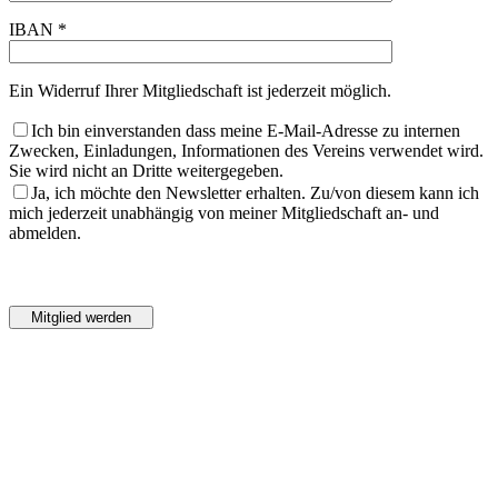
IBAN *
Ein Widerruf Ihrer Mitgliedschaft ist jederzeit möglich.
Ich bin einverstanden dass meine E-Mail-Adresse zu internen
Zwecken, Einladungen, Informationen des Vereins verwendet wird.
Sie wird nicht an Dritte weitergegeben.
Ja, ich möchte den Newsletter erhalten. Zu/von diesem kann ich
mich jederzeit unabhängig von meiner Mitgliedschaft an- und
abmelden.
Bitte
lasse
Bitte
dieses
lasse
Feld
dieses
leer.
Feld
leer.