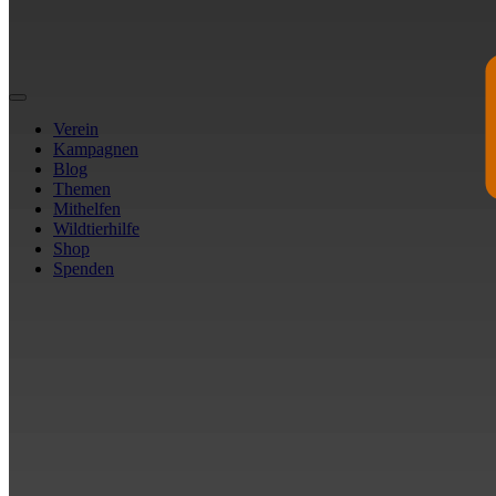
Verein
Kampagnen
Blog
Themen
Mithelfen
Wildtierhilfe
Shop
Spenden