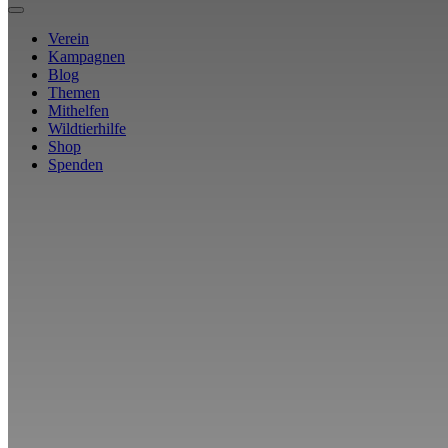
Verein
Kampagnen
Blog
Themen
Mithelfen
Wildtierhilfe
Shop
Spenden