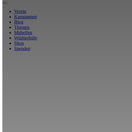
Verein
Kampagnen
Blog
Themen
Mithelfen
Wildtierhilfe
Shop
Spenden