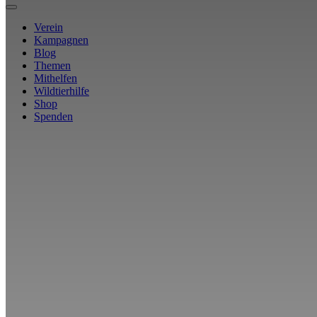
Verein
Kampagnen
Blog
Themen
Mithelfen
Wildtierhilfe
Shop
Spenden