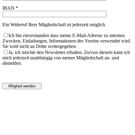
IBAN *
Ein Widerruf Ihrer Mitgliedschaft ist jederzeit möglich.
Ich bin einverstanden dass meine E-Mail-Adresse zu internen
Zwecken, Einladungen, Informationen des Vereins verwendet wird.
Sie wird nicht an Dritte weitergegeben.
Ja, ich möchte den Newsletter erhalten. Zu/von diesem kann ich
mich jederzeit unabhängig von meiner Mitgliedschaft an- und
abmelden.
Bitte
lasse
Bitte
dieses
lasse
Feld
dieses
leer.
Feld
leer.