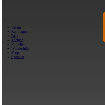
Verein
Kampagnen
Blog
Themen
Mithelfen
Wildtierhilfe
Shop
Spenden