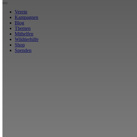
Verein
Kampagnen
Blog
Themen
Mithelfen
Wildtierhilfe
Shop
Spenden