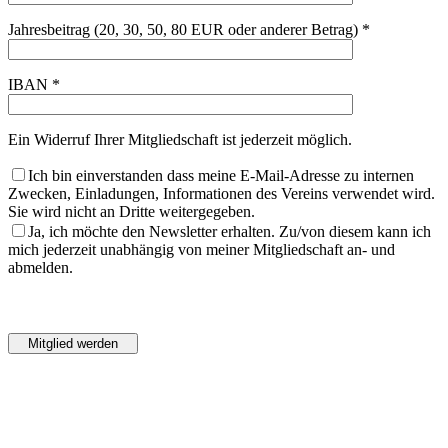
Jahresbeitrag (20, 30, 50, 80 EUR oder anderer Betrag) *
IBAN *
Ein Widerruf Ihrer Mitgliedschaft ist jederzeit möglich.
Ich bin einverstanden dass meine E-Mail-Adresse zu internen
Zwecken, Einladungen, Informationen des Vereins verwendet wird.
Sie wird nicht an Dritte weitergegeben.
Ja, ich möchte den Newsletter erhalten. Zu/von diesem kann ich
mich jederzeit unabhängig von meiner Mitgliedschaft an- und
abmelden.
Bitte
lasse
Bitte
dieses
lasse
Feld
dieses
leer.
Feld
leer.