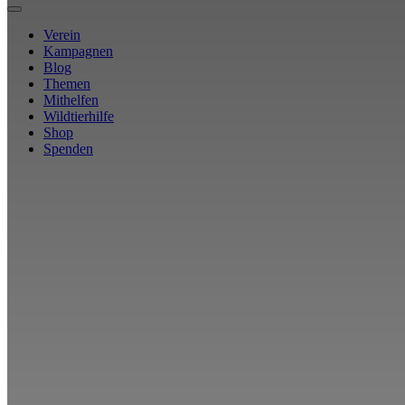
Verein
Kampagnen
Blog
Themen
Mithelfen
Wildtierhilfe
Shop
Spenden