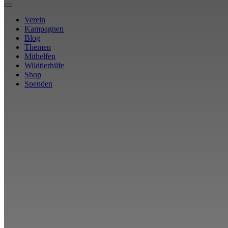
Verein
Kampagnen
Blog
Themen
Mithelfen
Wildtierhilfe
Shop
Spenden