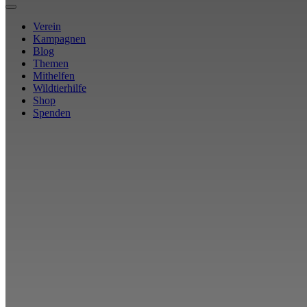
Verein
Kampagnen
Blog
Themen
Mithelfen
Wildtierhilfe
Shop
Spenden