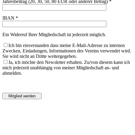
Jahresbeitrag (20, 30, 50, 80 EUR oder anderer Betrag) *
IBAN *
Ein Widerruf Ihrer Mitgliedschaft ist jederzeit möglich.
Ich bin einverstanden dass meine E-Mail-Adresse zu internen
Zwecken, Einladungen, Informationen des Vereins verwendet wird.
Sie wird nicht an Dritte weitergegeben.
Ja, ich möchte den Newsletter erhalten. Zu/von diesem kann ich
mich jederzeit unabhängig von meiner Mitgliedschaft an- und
abmelden.
Bitte
lasse
Bitte
dieses
lasse
Feld
dieses
leer.
Feld
leer.