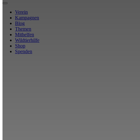
Verein
Kampagnen
Blog
Themen
Mithelfen
Wildtierhilfe
Shop
Spenden