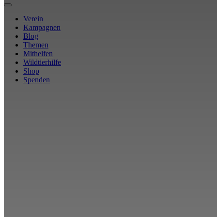
Verein
Kampagnen
Blog
Themen
Mithelfen
Wildtierhilfe
Shop
Spenden