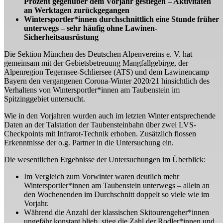
Prozent gegenüber dem Vorjahr gestiegen – Aktivitäten
an Werktagen zurückgegangen
Wintersportler*innen durchschnittlich eine Stunde früher
unterwegs – sehr häufig ohne Lawinen-
Sicherheitsausrüstung
Die Sektion München des Deutschen Alpenvereins e. V. hat
gemeinsam mit der Gebietsbetreuung Mangfallgebirge, der
Alpenregion Tegernsee-Schliersee (ATS) und dem Lawinencamp
Bayern den vergangenen Corona-Winter 2020/21 hinsichtlich des
Verhaltens von Wintersportler*innen am Taubenstein im
Spitzinggebiet untersucht.
Wie in den Vorjahren wurden auch im letzten Winter entsprechende
Daten an der Talstation der Taubensteinbahn über zwei LVS-
Checkpoints mit Infrarot-Technik erhoben. Zusätzlich flossen
Erkenntnisse der o.g. Partner in die Untersuchung ein.
Die wesentlichen Ergebnisse der Untersuchungen im Überblick:
Im Vergleich zum Vorwinter waren deutlich mehr
Wintersportler*innen am Taubenstein unterwegs – allein an
den Wochenenden im Durchschnitt doppelt so viele wie im
Vorjahr.
Während die Anzahl der klassischen Skitourengeher*innen
ungefähr konstant blieb, stieg die Zahl der Rodler*innen und