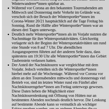
Winterwanderer*innen spürbar an.
Während vor Corona an den bekannten Tourenabenden am
Mittwoch und Donnerstag mehr Verkehr im Gelände war,
verschob sich der Besuch der Wintersportler*innen im
Corona-Winter 20/21 hauptsächlich auf die Tage Freitag bis
Sonntag. Rund die Hälfte aller Wintersportler*innen war an
diesen drei Tagen unterwegs.
Deutlich mehr Wintersportler*innen als im Vorjahr nutzten die
Nachmittage für ihre Wintersportaktivitäten. Gleichzeitig
verlagerte sich der Beginn der Wintersportaktivitäten um rund
eine Stunde von 8 auf 7 Uhr. Die abendlichen
Ausgangssperren führten auf der anderen Seite dazu, dass
spätestens um 19:30 Uhr alle Wintersportler*innen das Gebiet
Taubenstein verlassen hatten.
Der Anteil der Nachtskitouren war vergleichbar mit dem
Vorjahr. Jedoch verteilten sich die Wintersportler*innen
hierbei mehr auf die Wochentage. Während vor Corona vor
allem an den Tourenabenden mittwochs und donnerstags viel
Betrieb vor, sind im letzten Winter rund ein Fünftel aller
Nachtskitourengeher*innen am Freitag unterwegs gewesen.
Diese Daten heben die Möglichkeit einer
Nachtskitourenlenkung mit Öffnung von Hütten nur an
bestimmten Abenden nochmals deutlich hervor. Die Lenkung
auf bestimmte Abende kann so vermutlich als wichtiger
Faktor gesehen werden, um an anderen Abenden die so