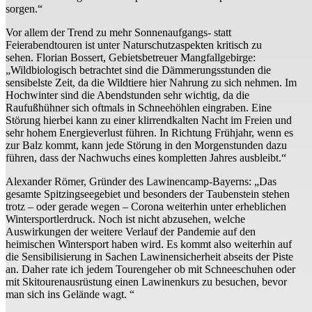
sorgen.“
Vor allem der Trend zu mehr Sonnenaufgangs- statt
Feierabendtouren ist unter Naturschutzaspekten kritisch zu
sehen. Florian Bossert, Gebietsbetreuer Mangfallgebirge:
„Wildbiologisch betrachtet sind die Dämmerungsstunden die
sensibelste Zeit, da die Wildtiere hier Nahrung zu sich nehmen. Im
Hochwinter sind die Abendstunden sehr wichtig, da die
Raufußhühner sich oftmals in Schneehöhlen eingraben. Eine
Störung hierbei kann zu einer klirrendkalten Nacht im Freien und
sehr hohem Energieverlust führen. In Richtung Frühjahr, wenn es
zur Balz kommt, kann jede Störung in den Morgenstunden dazu
führen, dass der Nachwuchs eines kompletten Jahres ausbleibt.“
Alexander Römer, Gründer des Lawinencamp-Bayerns: „Das
gesamte Spitzingseegebiet und besonders der Taubenstein stehen
trotz – oder gerade wegen – Corona weiterhin unter erheblichen
Wintersportlerdruck. Noch ist nicht abzusehen, welche
Auswirkungen der weitere Verlauf der Pandemie auf den
heimischen Wintersport haben wird. Es kommt also weiterhin auf
die Sensibilisierung in Sachen Lawinensicherheit abseits der Piste
an. Daher rate ich jedem Tourengeher ob mit Schneeschuhen oder
mit Skitourenausrüstung einen Lawinenkurs zu besuchen, bevor
man sich ins Gelände wagt. “