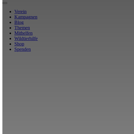
Verein
Kampagnen
Blog
Themen
Mithelfen
Wildtierhilfe
Shop
Spenden