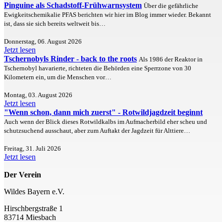
Pinguine als Schadstoff-Frühwarnsystem
Über die gefährliche
Ewigkeitschemikalie PFAS berichten wir hier im Blog immer wieder. Bekannt
ist, dass sie sich bereits weltweit bis…
Donnerstag, 06. August 2026
Jetzt lesen
Tschernobyls Rinder - back to the roots
Als 1986 der Reaktor in
Tschernobyl havarierte, richteten die Behörden eine Sperrzone von 30
Kilometern ein, um die Menschen vor…
Montag, 03. August 2026
Jetzt lesen
"Wenn schon, dann mich zuerst" - Rotwildjagdzeit beginnt
Auch wenn der Blick dieses Rotwildkalbs im Aufmacherbild eher scheu und
schutzsuchend ausschaut, aber zum Auftakt der Jagdzeit für Alttiere…
Freitag, 31. Juli 2026
Jetzt lesen
Der Verein
Wildes Bayern e.V.
Hirschbergstraße 1
83714 Miesbach