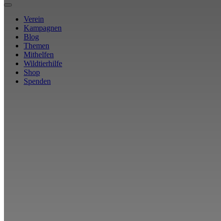
Verein
Kampagnen
Blog
Themen
Mithelfen
Wildtierhilfe
Shop
Spenden