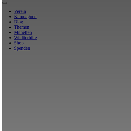
Verein
Kampagnen
Blog
Themen
Mithelfen
Wildtierhilfe
Shop
Spenden