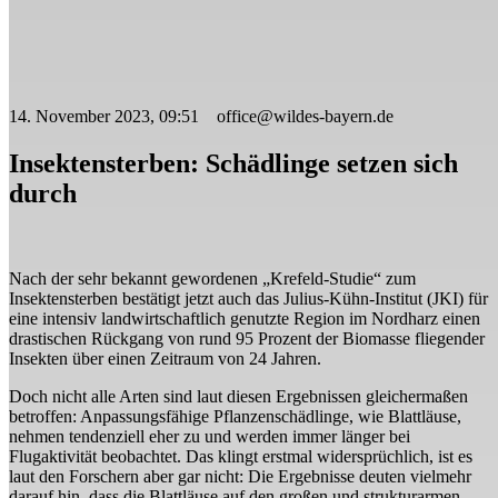
14. November 2023, 09:51 office@wildes-bayern.de
Insektensterben: Schädlinge setzen sich
durch
Nach der sehr bekannt gewordenen „Krefeld-Studie“ zum
Insektensterben bestätigt jetzt auch das Julius-Kühn-Institut (JKI) für
eine intensiv landwirtschaftlich genutzte Region im Nordharz einen
drastischen Rückgang von rund 95 Prozent der Biomasse fliegender
Insekten über einen Zeitraum von 24 Jahren.
Doch nicht alle Arten sind laut diesen Ergebnissen gleichermaßen
betroffen: Anpassungsfähige Pflanzenschädlinge, wie Blattläuse,
nehmen tendenziell eher zu und werden immer länger bei
Flugaktivität beobachtet. Das klingt erstmal widersprüchlich, ist es
laut den Forschern aber gar nicht: Die Ergebnisse deuten vielmehr
darauf hin, dass die Blattläuse auf den großen und strukturarmen