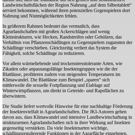
Landwirtschaftsflächen der Region Nahrung „auf dem Silbertablett“
serviert bekommen, während ihren potenziellen Gegenspielern dort
Nahrung und Nistmöglichkeiten fehlen.
In größerem Rahmen bedeutet das vermutlich, dass
Agrarlandschaften mit großen Ackerschlägen und wenig
Kleinstrukturen, wie Hecken, Randstreifen oder Gehölzen, das
Verhältnis von Pflanzenschädlingen zu Gegenspielern zugunsten der
Schädlinge verschieben. Gleichzeitig verliert das System die
Fähigkeit, solche Schädlinge zu reduzieren.
Vor allem wärmeliebende und trockenstresstolerante Arten, wie
Zikaden oder anpassungsfähige Insektengruppen wie die der
Blattläuse, profitieren zudem von steigenden Temperaturen im
Klimawandel. Die Blattläuse zum Beispiel „sparen“ sich
mittlerweile die sexuelle Fortpflanzung und Eiablage auf
Winterwirtspflanzen, um direkt in Getreide- und Rapsflächen zu
überwintern.
Die Studie liefert wertvolle Hinweise für eine nachhaltige Förderung
der Insektenvielfalt in Agrarlandschaften. Die JKI-Autoren gehen
davon aus, dass Klimawandel und intensive Landbewirtschaftung in
strukturarmen Agrarlandschaften sich in ihrer Wirkung auf Insekten
gegenseitig verstärken. Da viele Insektenarten wichtige,
schädlingsregulierende Funktionen in der Agrarfläche einnehmen,