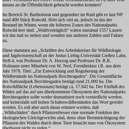
daraus an die Öffentlichkeit gebracht werden konnten?
Im Bereich St. Bartholomä und gegenüber im Raitl gibt es laut NP
rund 400 Stück Rotwild. Hört sich viel an, jedoch ist das der
Bestand im Winter, wenn die höheren Zonen des Nationalparks
Rotwild-leer sind. „Waldverträglich“ wären maximal 155? Lassen
wir das mal so stehen und wenden uns anderen Zahlen und Fakten
zu.
Diese stammen aus „Schriften des Arbeitskreises für Wildbiologie
und Jagdwissenschaft an der Justus Liebig-Universität Gießen Lahn,
Heft 4, von Professor Dr. A. Herzog und Professor Dr. R.R.
Hofmann unter Mitarbeit von W. Nerl, Forstdirektor i.R. aus dem
Jahr 1978. Titel: „Zur Entwicklung und Regulierung der
Wildbestände im Nationalpark Berchtesgaden“. Die Gesamtfläche
des Nationalpark Berchtesgaden beträgt rund 21.000 ha. Die
Rotwildfläche (Lebensraum) beträgt ca. 17.942 ha. Der Einfluß des
Wildes auf das auf uns überkommene Ökosystem des Nationalparks
Berchtesgaden sollte weder dramatisiert noch verniedlicht werden,
und keinesfalls soll hohen Schalenwildbeständen das Wort geredet
werden. Es soll aber auch daran erinnert werden, daß
„Wildschäden“ durch Pflanzenfresser eine normale Funktion des
ökologischen Gleichgewichts sind, denn ohne Beeinträchtigung der
Pflanzen des Waldes durch diese Tiere braucht man von Ökosystem
überhaupt nicht zu reden.“