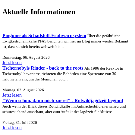
Aktuelle Informationen
Pinguine als Schadstoff-Frühwarnsystem
Über die gefährliche
Ewigkeitschemikalie PFAS berichten wir hier im Blog immer wieder. Bekannt
ist, dass sie sich bereits weltweit bis…
Donnerstag, 06. August 2026
Jetzt lesen
Tschernobyls Rinder - back to the roots
Als 1986 der Reaktor in
Tschernobyl havarierte, richteten die Behörden eine Sperrzone von 30
Kilometern ein, um die Menschen vor…
Montag, 03. August 2026
Jetzt lesen
"Wenn schon, dann mich zuerst" - Rotwildjagdzeit beginnt
Auch wenn der Blick dieses Rotwildkalbs im Aufmacherbild eher scheu und
schutzsuchend ausschaut, aber zum Auftakt der Jagdzeit für Alttiere…
Freitag, 31. Juli 2026
Jetzt lesen