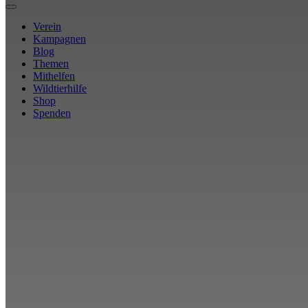
Verein
Kampagnen
Blog
Themen
Mithelfen
Wildtierhilfe
Shop
Spenden