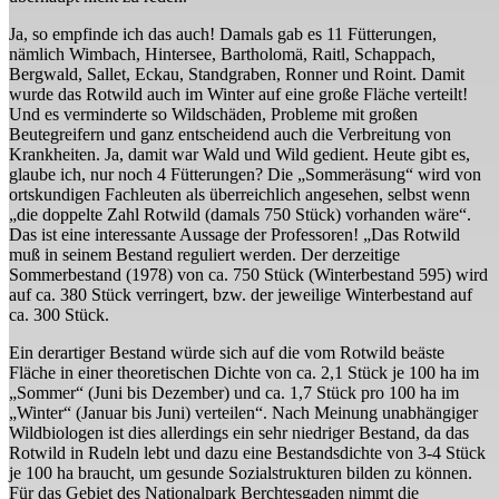
Ja, so empfinde ich das auch! Damals gab es 11 Fütterungen,
nämlich Wimbach, Hintersee, Bartholomä, Raitl, Schappach,
Bergwald, Sallet, Eckau, Standgraben, Ronner und Roint. Damit
wurde das Rotwild auch im Winter auf eine große Fläche verteilt!
Und es verminderte so Wildschäden, Probleme mit großen
Beutegreifern und ganz entscheidend auch die Verbreitung von
Krankheiten. Ja, damit war Wald und Wild gedient. Heute gibt es,
glaube ich, nur noch 4 Fütterungen? Die „Sommeräsung“ wird von
ortskundigen Fachleuten als überreichlich angesehen, selbst wenn
„die doppelte Zahl Rotwild (damals 750 Stück) vorhanden wäre“.
Das ist eine interessante Aussage der Professoren! „Das Rotwild
muß in seinem Bestand reguliert werden. Der derzeitige
Sommerbestand (1978) von ca. 750 Stück (Winterbestand 595) wird
auf ca. 380 Stück verringert, bzw. der jeweilige Winterbestand auf
ca. 300 Stück.
Ein derartiger Bestand würde sich auf die vom Rotwild beäste
Fläche in einer theoretischen Dichte von ca. 2,1 Stück je 100 ha im
„Sommer“ (Juni bis Dezember) und ca. 1,7 Stück pro 100 ha im
„Winter“ (Januar bis Juni) verteilen“. Nach Meinung unabhängiger
Wildbiologen ist dies allerdings ein sehr niedriger Bestand, da das
Rotwild in Rudeln lebt und dazu eine Bestandsdichte von 3-4 Stück
je 100 ha braucht, um gesunde Sozialstrukturen bilden zu können.
Für das Gebiet des Nationalpark Berchtesgaden nimmt die