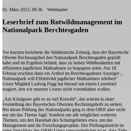
02. März 2023, 09:36 Webmaster
Leserbrief zum Rotwildmanagement im
Nationalpark Berchtesgaden
Vor kurzem berichtete die Süddeutsche Zeitung, dass der Bayerische
Oberste Rechnungshof den Nationalpark Berchtesgaden geprüft
habe und im Ergebnis befand, dass zu hohen Wildbeständen mit
effizienten jagdlichen Maßnahmen zu begegnen seien. Am 18.
Februar erschien dann ein Artikel im Berchtesgadener Anzeiger „
Nationalpark will Effektivität jagdlicher Maßnahmen erhöhen“
Unser Mitglied Ludwig Fegg hat hierauf mit einem Leserbrief
reagiert, den wir unseren Lesern nicht vorenthalten wollen.
„Am Königssee gibt es zu viel Rotwild“, das scheint in einer
Feststellung des Bayerischen Obersten Rechnungshofs zu stehen.
Bei dieser Prüfung des Nationalparks ging es dem ORH aber nicht
nur um das Thema Jagd. Sondern um alle möglichen weiteren
Themen, um den Haushalt des Schutzgebietes etwa, um das
Management und die Forschungsprojekte. Der Prüfungsbericht ist
unter Verschluss des ORH! Umso verwunderlicher ist es, dass Teile