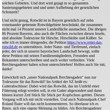
solchen Gebieten. Und dort wird gejagt in so genannten
Sanierungsgebieten und und unter Aufhebung der gesetzlichen
Schonzeit?
Und nicht genug, Rotwild ist in Bayern gesetzlich auf zehn
voneinander getrennte Rotwildgebiete beschränkt, die zusammen
nicht mal 14 Prozent unserer Landesfläche ausmachen. Die übrigen
86 Prozent Bayerns, also auch die Flächen zwischen diesen Inseln,
sind absolute Todeszone für Hirsche, Hirschkühe und Kälber. So
sehe ich es immer dringender, die Petition
https://www.rettet-das-
rotwild.de
zu unterstützen. Jeder Natur- und Tierfreund, einfach
jeder, der sich in unserer bayerischen Landschaft bewegt, sollte
diese Petition mit seinen Familienmitgliedern, Freunden und
Bekannten unterschreiben und auch weiter verbreiten. Viele
Berchtesgadener haben schon unterschrieben! Helfen auch Sie mit,
danke!
Entwickelt sich „unser Nationalpark Berchtesgaden“ nun zur
Todeszone für das Rotwild? Im Artikel der SZ heißt es:
Gatterabschüsse: Dabei wird das Rotwild, das im Umfeld einer
Fütterung erlegt werden soll, in ein Gatter abgesondert und dann
binnen kurzer Zeit Stück für Stück per Kopfschuss getötet. Diesen
Vorgang will ich mir nicht vorstellen. Und auch Nationalpark-Chef
Roland Baier will das nicht kommentieren. So überlasse ich es
Ihnen, sich eine eigene Meinung zu bilden. Als Berchtesgadener