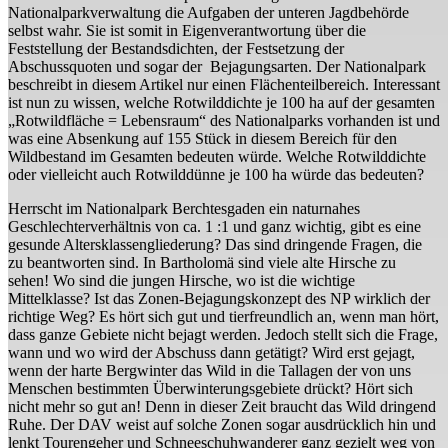
Nationalparkverwaltung die Aufgaben der unteren Jagdbehörde
selbst wahr. Sie ist somit in Eigenverantwortung über die
Feststellung der Bestandsdichten, der Festsetzung der
Abschussquoten und sogar der Bejagungsarten. Der Nationalpark
beschreibt in diesem Artikel nur einen Flächenteilbereich. Interessant
ist nun zu wissen, welche Rotwilddichte je 100 ha auf der gesamten
„Rotwildfläche = Lebensraum“ des Nationalparks vorhanden ist und
was eine Absenkung auf 155 Stück in diesem Bereich für den
Wildbestand im Gesamten bedeuten würde. Welche Rotwilddichte
oder vielleicht auch Rotwilddünne je 100 ha würde das bedeuten?
Herrscht im Nationalpark Berchtesgaden ein naturnahes
Geschlechterverhältnis von ca. 1 :1 und ganz wichtig, gibt es eine
gesunde Altersklassengliederung? Das sind dringende Fragen, die
zu beantworten sind. In Bartholomä sind viele alte Hirsche zu
sehen! Wo sind die jungen Hirsche, wo ist die wichtige
Mittelklasse? Ist das Zonen-Bejagungskonzept des NP wirklich der
richtige Weg? Es hört sich gut und tierfreundlich an, wenn man hört,
dass ganze Gebiete nicht bejagt werden. Jedoch stellt sich die Frage,
wann und wo wird der Abschuss dann getätigt? Wird erst gejagt,
wenn der harte Bergwinter das Wild in die Tallagen der von uns
Menschen bestimmten Überwinterungsgebiete drückt? Hört sich
nicht mehr so gut an! Denn in dieser Zeit braucht das Wild dringend
Ruhe. Der DAV weist auf solche Zonen sogar ausdrücklich hin und
lenkt Tourengeher und Schneeschuhwanderer ganz gezielt weg von