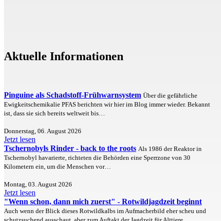
Aktuelle Informationen
Pinguine als Schadstoff-Frühwarnsystem
Über die gefährliche
Ewigkeitschemikalie PFAS berichten wir hier im Blog immer wieder. Bekannt
ist, dass sie sich bereits weltweit bis…
Donnerstag, 06. August 2026
Jetzt lesen
Tschernobyls Rinder - back to the roots
Als 1986 der Reaktor in
Tschernobyl havarierte, richteten die Behörden eine Sperrzone von 30
Kilometern ein, um die Menschen vor…
Montag, 03. August 2026
Jetzt lesen
"Wenn schon, dann mich zuerst" - Rotwildjagdzeit beginnt
Auch wenn der Blick dieses Rotwildkalbs im Aufmacherbild eher scheu und
schutzsuchend ausschaut, aber zum Auftakt der Jagdzeit für Alttiere…