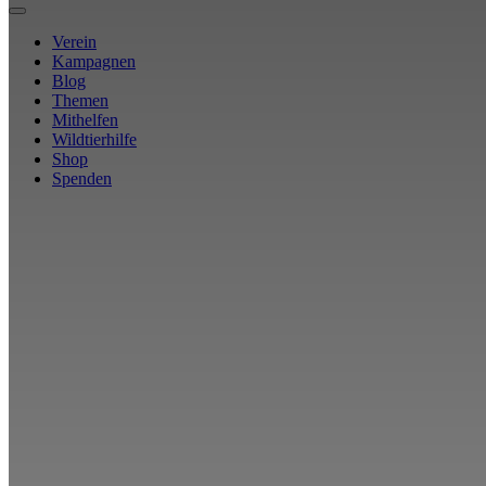
Verein
Kampagnen
Blog
Themen
Mithelfen
Wildtierhilfe
Shop
Spenden