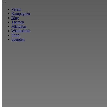
Verein
Kampagnen
Blog
Themen
Mithelfen
Wildtierhilfe
Shop
Spenden