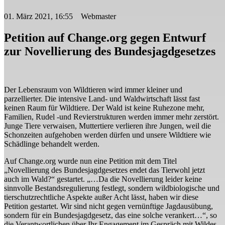
01. März 2021, 16:55 Webmaster
Petition auf Change.org gegen Entwurf
zur Novellierung des Bundesjagdgesetzes
Der Lebensraum von Wildtieren wird immer kleiner und
parzellierter. Die intensive Land- und Waldwirtschaft lässt fast
keinen Raum für Wildtiere. Der Wald ist keine Ruhezone mehr,
Familien, Rudel -und Revierstrukturen werden immer mehr zerstört.
Junge Tiere verwaisen, Muttertiere verlieren ihre Jungen, weil die
Schonzeiten aufgehoben werden dürfen und unsere Wildtiere wie
Schädlinge behandelt werden.
Auf Change.org wurde nun eine Petition mit dem Titel
„Novellierung des Bundesjagdgesetzes endet das Tierwohl jetzt
auch im Wald?“ gestartet. „…Da die Novellierung leider keine
sinnvolle Bestandsregulierung festlegt, sondern wildbiologische und
tierschutzrechtliche Aspekte außer Acht lässt, haben wir diese
Petition gestartet. Wir sind nicht gegen vernünftige Jagdausübung,
sondern für ein Bundesjagdgesetz, das eine solche verankert…“, so
die Verantwortlichen über Ihr Engagement im Gespräch mit Wildes