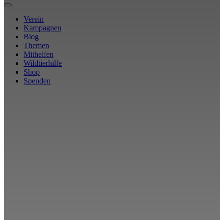
Verein
Kampagnen
Blog
Themen
Mithelfen
Wildtierhilfe
Shop
Spenden