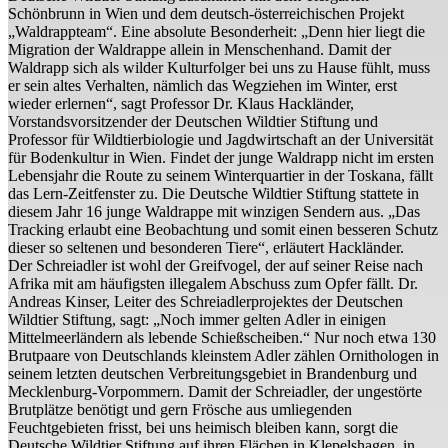
Schönbrunn in Wien und dem deutsch-österreichischen Projekt
„Waldrappteam“. Eine absolute Besonderheit
: „
Denn hier liegt die
Migration der Waldrappe allein in Menschenhand. Damit der
Waldrapp sich als wilder Kulturfolger bei uns zu Hause fühlt, muss
er sein altes Verhalten,
nämlich das Wegziehen im Winter, erst
wieder erlernen“, sagt Professor Dr. Klaus Hackländer,
Vorstandsvorsitzender der Deutschen Wildtier Stiftung und
Professor für Wildtierbiologie und Jagdwirtschaft an der Universität
für Bodenkultur in Wien. Findet der junge Waldrapp nicht im ersten
Lebensjahr die Route zu seinem Winterquartier in der Toskana, fällt
das Lern-Zeitfenster zu. Die Deutsche Wildtier Stiftung stattete in
diesem Jahr 16 junge Waldrappe mit winzigen Sendern aus. „
Das
Tracking erlaubt eine Beobachtung und somit einen besseren Schutz
dieser so seltenen und besonderen Tiere“, erläutert Hackländer.
Der Schreiadler ist wohl der Greifvogel, der auf seiner Reise nach
Afrika mit am häufigsten illegalem Abschuss zum Opfer fällt. Dr.
Andreas Kinser, Leiter des Schreiadlerprojektes der Deutschen
Wildtier Stiftung, sagt: „Noch immer gelten Adler in einigen
Mittelmeerländern als lebende Schießscheiben.“ Nur noch etwa 130
Brutpaare von Deutschlands kleinstem Adler zählen Ornithologen in
seinem letzten deutschen Verbreitungsgebiet in Brandenburg und
Mecklenburg-Vorpommern. Damit der Schreiadler, der ungestörte
Brutplätze benötigt und gern Frösche aus umliegenden
Feuchtgebieten frisst, bei uns heimisch bleiben kann, sorgt die
Deutsche Wildtier Stiftung auf ihren Flächen in Klepelshagen, in