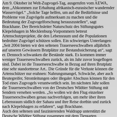
Am 9. Oktober ist Welt-Zugvogel-Tag, ausgerufen vom AEWA,
dem „Abkommen zur Erhaltung afrikanisch-eurasischer wandernder
Wasservögel.“ „Solche Tage helfen, um auf die Bedürfnisse und
Probleme von Zugvögeln aufmerksam zu machen und die
Bedeutung der Zugvogelforschung herauszustellen“, sagt
Brackhane. Der Bereichsleiter Naturschutz des Stiftungsgutes
Klepelshagen in Mecklenburg-Vorpommern betreut
Artenschutzprojekte, die den Lebensraum und die Populationen
bedrohter Zugvögel schützen sollen. Ein schwieriges Unterfangen:
„Seit 2004 bieten wir den seltenen Trauerseeschwalben alljährlich
auf unseren Gewässern Brutplätze zur Bestandssicherung an“, sagt
er. Dennoch schwanken die Bestände stark. Es kommen immer
weniger Trauerseeschwalben zurück, als im Jahr zuvor losgeflogen
sind. Dabei ist die Trauerseeschwalbe in Bezug auf ihren Brutplatz
eine sehr standorttreue Art.. Die Gründe für die Verluste können die
Artenschützer nur erahnen: Nahrungsmangel, Schwäche, aber auch
Beutegreifer, Stromleitungen oder illegaler Abschuss können für den
Tod eines Zugvogels verantwortlich sein. Im nächsten Jahr sollen
die Trauerseeschwalben von der Deutschen Wildtier Stiftung mit
Sendern versehen werden. „So wollen wir den Flug einzelner
Trauerseeschwalben genau nachverfolgen, um mehr über ihren
Lebensraum südlich der Sahara und ihre Reise dorthin und zurück
nach Klepelshagen zu erfahren“, sagt Brackhane.
Auch den seltenen und faszinierenden Waldrapp unterstützt die
Deutsche Wildtier Stiftung zusammen mit dem Tiergarten