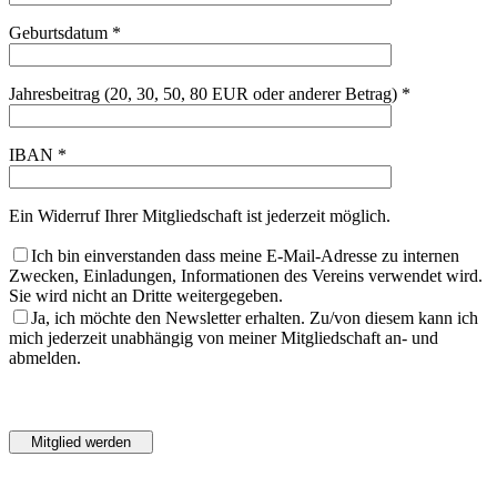
Geburtsdatum *
Jahresbeitrag (20, 30, 50, 80 EUR oder anderer Betrag) *
IBAN *
Ein Widerruf Ihrer Mitgliedschaft ist jederzeit möglich.
Ich bin einverstanden dass meine E-Mail-Adresse zu internen
Zwecken, Einladungen, Informationen des Vereins verwendet wird.
Sie wird nicht an Dritte weitergegeben.
Ja, ich möchte den Newsletter erhalten. Zu/von diesem kann ich
mich jederzeit unabhängig von meiner Mitgliedschaft an- und
abmelden.
Bitte
lasse
Bitte
dieses
lasse
Feld
dieses
leer.
Feld