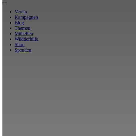
Verein
Kampagnen
Blog
Themen
Mithelfen
Wildtierhilfe
Shop
Spenden