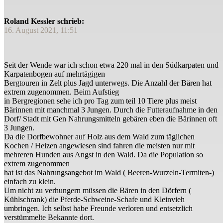
Roland Kessler schrieb:
16. August 2021, 11:51
Seit der Wende war ich schon etwa 220 mal in den Südkarpaten und
Karpatenbogen auf mehrtägigen
Bergtouren in Zelt plus Jagd unterwegs. Die Anzahl der Bären hat
extrem zugenommen. Beim Aufstieg
in Bergregionen sehe ich pro Tag zum teil 10 Tiere plus meist
Bärinnen mit manchmal 3 Jungen. Durch die Futteraufnahme in den
Dorf/ Stadt mit Gen Nahrungsmitteln gebären eben die Bärinnen oft
3 Jungen.
Da die Dorfbewohner auf Holz aus dem Wald zum täglichen
Kochen / Heizen angewiesen sind fahren die meisten nur mit
mehreren Hunden aus Angst in den Wald. Da die Population so
extrem zugenommen
hat ist das Nahrungsangebot im Wald ( Beeren-Wurzeln-Termiten-)
einfach zu klein.
Um nicht zu verhungern müssen die Bären in den Dörfern (
Kühlschrank) die Pferde-Schweine-Schafe und Kleinvieh
umbringen. Ich selbst habe Freunde verloren und entsetzlich
verstümmelte Bekannte dort.