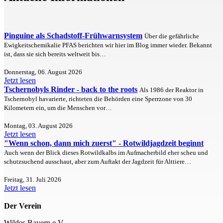
Pinguine als Schadstoff-Frühwarnsystem
Über die gefährliche
Ewigkeitschemikalie PFAS berichten wir hier im Blog immer wieder. Bekannt
ist, dass sie sich bereits weltweit bis…
Donnerstag, 06. August 2026
Jetzt lesen
Tschernobyls Rinder - back to the roots
Als 1986 der Reaktor in
Tschernobyl havarierte, richteten die Behörden eine Sperrzone von 30
Kilometern ein, um die Menschen vor…
Montag, 03. August 2026
Jetzt lesen
"Wenn schon, dann mich zuerst" - Rotwildjagdzeit beginnt
Auch wenn der Blick dieses Rotwildkalbs im Aufmacherbild eher scheu und
schutzsuchend ausschaut, aber zum Auftakt der Jagdzeit für Alttiere…
Freitag, 31. Juli 2026
Jetzt lesen
Der Verein
Wildes Bayern e.V.