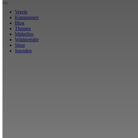
Verein
Kampagnen
Blog
Themen
Mithelfen
Wildtierhilfe
Shop
Spenden