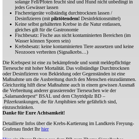
solange Fell/Pfoten feucht sind und Hund nicht unbedingt in
jedes Gewässer lassen
Fischereigeräte vollständig durchtrocknen lassen /
Desinfizieren (mit
pilztötendem!
Desinfektionsmittel)
Keine selbst gehälterten Krebse in die Natur entlassen,
gleiches gilt für die Gastronomie
Fischbesatz: Fische aus nicht kontaminierten Bereichen (im
Wasser können Sporen sein)
Krebsbesatz: keine kontaminierten Tiere aussetzen und keine
Neozooen verbreiten (Signalkrebs…)
Die Krebspest ist eine zu bekämpfende und somit meldepflichtige
Tierseuche mit hoher Mortalität. Das vollständige Durchtrocknen
oder Desinfizieren von Bekleidung oder Gegenständen ist eine
Maßnahme um die Ausbreitung durch den Menschen einzudämmen.
Gleichzeitig hilft diese Maßnahme auch in einem gewissen Ausmaß
die Verbreitung anderer grassierender Tierseuchen wie der
„Salamanderpest“ BSAL und dem Chytridpilz BD –
Pilzerkrankungen, die für Amphibien sehr gefährlich sind,
einzuschränken.
Danke für Eure Achtsamkeit!
Detaillierte Infos über die Krebs-Kartierung im Landkreis Freyung-
Grafenau findet Ihr
hier