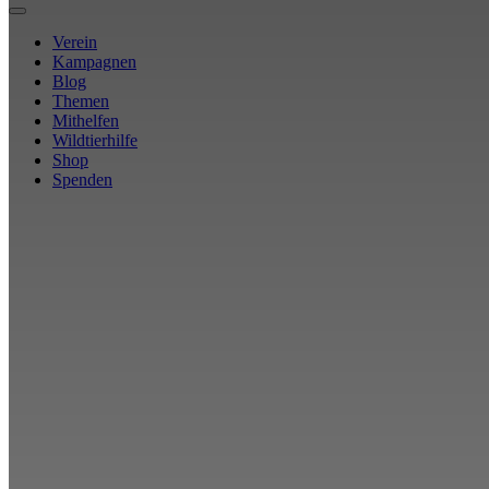
Verein
Kampagnen
Blog
Themen
Mithelfen
Wildtierhilfe
Shop
Spenden