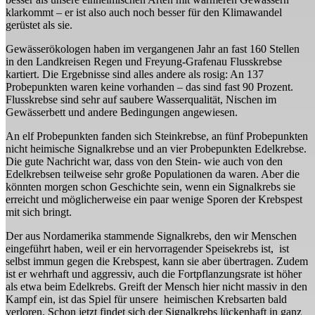
klarkommt – er ist also auch noch besser für den Klimawandel
gerüstet als sie.
Gewässerökologen haben im vergangenen Jahr an fast 160 Stellen
in den Landkreisen Regen und Freyung-Grafenau Flusskrebse
kartiert. Die Ergebnisse sind alles andere als rosig: An 137
Probepunkten waren keine vorhanden – das sind fast 90 Prozent.
Flusskrebse sind sehr auf saubere Wasserqualität, Nischen im
Gewässerbett und andere Bedingungen angewiesen.
An elf Probepunkten fanden sich Steinkrebse, an fünf Probepunkten
nicht heimische Signalkrebse und an vier Probepunkten Edelkrebse.
Die gute Nachricht war, dass von den Stein- wie auch von den
Edelkrebsen teilweise sehr große Populationen da waren. Aber die
könnten morgen schon Geschichte sein, wenn ein Signalkrebs sie
erreicht und möglicherweise ein paar wenige Sporen der Krebspest
mit sich bringt.
Der aus Nordamerika stammende Signalkrebs, den wir Menschen
eingeführt haben, weil er ein hervorragender Speisekrebs ist, ist
selbst immun gegen die Krebspest, kann sie aber übertragen. Zudem
ist er wehrhaft und aggressiv, auch die Fortpflanzungsrate ist höher
als etwa beim Edelkrebs. Greift der Mensch hier nicht massiv in den
Kampf ein, ist das Spiel für unsere heimischen Krebsarten bald
verloren. Schon jetzt findet sich der Signalkrebs lückenhaft in ganz