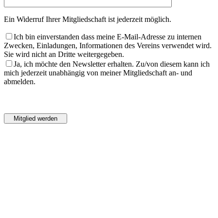
Ein Widerruf Ihrer Mitgliedschaft ist jederzeit möglich.
Ich bin einverstanden dass meine E-Mail-Adresse zu internen
Zwecken, Einladungen, Informationen des Vereins verwendet wird.
Sie wird nicht an Dritte weitergegeben.
Ja, ich möchte den Newsletter erhalten. Zu/von diesem kann ich
mich jederzeit unabhängig von meiner Mitgliedschaft an- und
abmelden.
Bitte
lasse
Bitte
dieses
lasse
Feld
dieses
leer.
Feld
leer.