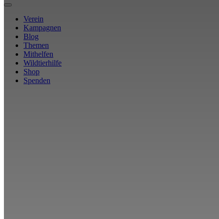
Verein
Kampagnen
Blog
Themen
Mithelfen
Wildtierhilfe
Shop
Spenden