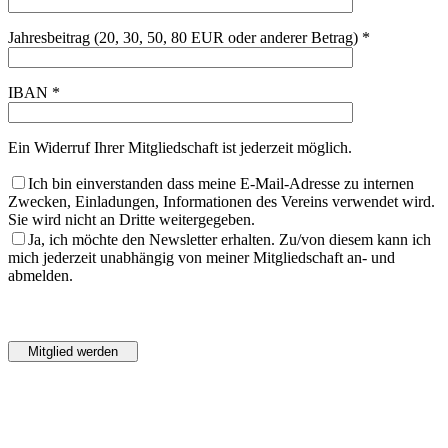
Jahresbeitrag (20, 30, 50, 80 EUR oder anderer Betrag) *
IBAN *
Ein Widerruf Ihrer Mitgliedschaft ist jederzeit möglich.
Ich bin einverstanden dass meine E-Mail-Adresse zu internen
Zwecken, Einladungen, Informationen des Vereins verwendet wird.
Sie wird nicht an Dritte weitergegeben.
Ja, ich möchte den Newsletter erhalten. Zu/von diesem kann ich
mich jederzeit unabhängig von meiner Mitgliedschaft an- und
abmelden.
Bitte
lasse
Bitte
dieses
lasse
Feld
dieses
leer.
Feld
leer.