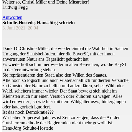
Weiter so, Christl Miller und Deine Mitstreiter!
Ludwig Fegg
Antworten
Schulte-Hostede, Hans-Jörg schrieb:
3. Juni 2021, 20:04
Dank Dr.Christine Miller, die wieder einmal die Wahrheit in Sachen
Umgang der Staatsbehörden, hier die BayerSf, mit der ihnen
anvertrauten Natur ans Tageslicht gebracht hat.
Es wiederholt sich immer wieder in allen Bereichen, wo die BaySf
in der Verantwortung stehen.
Sie repräsentieren den Staat, also den Willen des Staates.
Alle noch so logisch und auch wissenschaftlich fundierten Versuche,
zu Gunsten der Natur zu helfen und aufzuklären, sei es Wild oder
Wald, scheitern immer wieder. Der Staat bewegt sich nicht im
Kleinsten auch nur einen Versuch oder Zuhören zu wagen. Alles
wird entweder , so wie hier mit dem Wildgatter usw., hintergangen
oder kategorisch ignoriert.
Ist das noch Demokratie???
Wir haben Superwahljahr, es ist Zeit zu zeigen, dass die Art der
Gutsherrenmethode der Regierenden nicht mehr gewollt ist.
Hsns-Jörg Schulte-Hostede