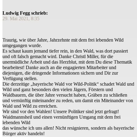
Ludwig Fegg schrieb:
29. Mai 2021, 8:35
Traurig, wie über Jahre, Jahrzehnte mit dem frei lebenden Wild
umgegangen wurde.
Es schaut kaum jemand tiefer rein, in den Wald, was dort passiert
und oft falsch gemacht wird. Danke Christl Miller, für die
unermüdliche Arbeit und das Herzblut, mit dem Du diese Thematik
bearbeitest! Danke auch an die engagierten Mitarbeiter und
diejenigen, die dringende Informationen sichern und Dir zur
Verfügung stellen.
Die derzeitige „bayerische Wald vor Wild-Politik“ schadet Wald und
Wild und ganz besonders den vielen Jägern, Förstern und
Waldbauern, die über Jahre versucht haben, Gräben zu schließen
und vernünftig miteinander zu reden, um damit ein Miteinander von
Wald und Wild zu erreichen.
Wir sind vor den Wahlen! Unsere Politiker sind jetzt gefragt!
Waidmannsheil und einen vernünftigen Umgang mit dem frei
lebenden Wild
das wünsche ich uns allen! Nicht resignieren, sondern als bayerische
Bürger aktiv handeln!