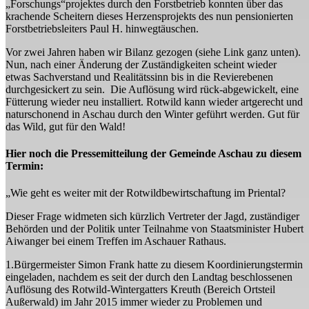
„Forschungs“projektes durch den Forstbetrieb konnten über das
krachende Scheitern dieses Herzensprojekts des nun pensionierten
Forstbetriebsleiters Paul H. hinwegtäuschen.
Vor zwei Jahren haben wir Bilanz gezogen (siehe Link ganz unten).
Nun, nach einer Änderung der Zuständigkeiten scheint wieder
etwas Sachverstand und Realitätssinn bis in die Revierebenen
durchgesickert zu sein. Die Auflösung wird rück-abgewickelt, eine
Fütterung wieder neu installiert. Rotwild kann wieder artgerecht und
naturschonend in Aschau durch den Winter geführt werden. Gut für
das Wild, gut für den Wald!
Hier noch die Pressemitteilung der Gemeinde Aschau zu diesem
Termin:
„Wie geht es weiter mit der Rotwildbewirtschaftung im Priental?
Dieser Frage widmeten sich kürzlich Vertreter der Jagd, zuständiger
Behörden und der Politik unter Teilnahme von Staatsminister Hubert
Aiwanger bei einem Treffen im Aschauer Rathaus.
1.Bürgermeister Simon Frank hatte zu diesem Koordinierungstermin
eingeladen, nachdem es seit der durch den Landtag beschlossenen
Auflösung des Rotwild-Wintergatters Kreuth (Bereich Ortsteil
Außerwald) im Jahr 2015 immer wieder zu Problemen und