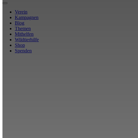
Verein
Kampagnen
Blog
Themen
Mithelfen
Wildtierhilfe
Shop
Spenden