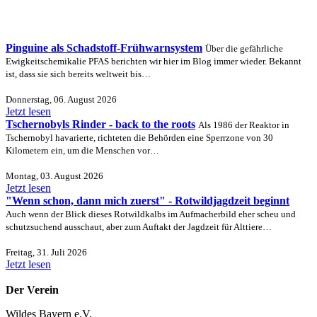
Pinguine als Schadstoff-Frühwarnsystem
Über die gefährliche
Ewigkeitschemikalie PFAS berichten wir hier im Blog immer wieder. Bekannt
ist, dass sie sich bereits weltweit bis…
Donnerstag, 06. August 2026
Jetzt lesen
Tschernobyls Rinder - back to the roots
Als 1986 der Reaktor in
Tschernobyl havarierte, richteten die Behörden eine Sperrzone von 30
Kilometern ein, um die Menschen vor…
Montag, 03. August 2026
Jetzt lesen
"Wenn schon, dann mich zuerst" - Rotwildjagdzeit beginnt
Auch wenn der Blick dieses Rotwildkalbs im Aufmacherbild eher scheu und
schutzsuchend ausschaut, aber zum Auftakt der Jagdzeit für Alttiere…
Freitag, 31. Juli 2026
Jetzt lesen
Der Verein
Wildes Bayern e.V.