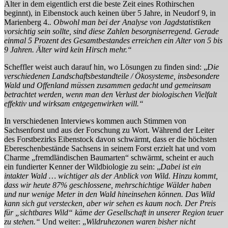
Alter in dem eigentlich erst die beste Zeit eines Rothirschen
beginnt), in Eibenstock auch keinen über 5 Jahre, in Neudorf 9, in
Marienberg 4.
. Obwohl man bei der Analyse von Jagdstatistiken
vorsichtig sein sollte, sind diese Zahlen besorgniserregend. Gerade
einmal 5 Prozent des Gesamtbestandes erreichen ein Alter von 5 bis
9 Jahren. Älter wird kein Hirsch mehr.“
Scheffler weist auch darauf hin, wo Lösungen zu finden sind: „
Die
verschiedenen Landschaftsbestandteile / Ökosysteme, insbesondere
Wald und Offenland müssen zusammen gedacht und gemeinsam
betrachtet werden, wenn man den Verlust der biologischen Vielfalt
effektiv und wirksam entgegenwirken will.“
In verschiedenen Interviews kommen auch Stimmen von
Sachsenforst und aus der Forschung zu Wort. Während der Leiter
des Forstbezirks Eibenstock davon schwärmt, dass er die höchsten
Ebereschenbestände Sachsens in seinem Forst erzielt hat und vom
Charme „fremdländischen Baumarten“ schwärmt, scheint er auch
ein fundierter Kenner der Wildbiologie zu sein: „
Dabei ist ein
intakter Wald … wichtiger als der Anblick von Wild. Hinzu kommt,
dass wir heute 87% geschlossene, mehrschichtige Wälder haben
und nur wenige Meter in den Wald hineinsehen können. Das Wild
kann sich gut verstecken, aber wir sehen es kaum noch. Der Preis
für „sichtbares Wild“ käme der Gesellschaft in unserer Region teuer
zu stehen.“
Und weiter: „
Wildruhezonen waren bisher nicht