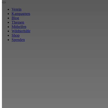
Verein
Kampagnen
Blog
Themen
Mithelfen
Wildtierhilfe
Shop
Spenden