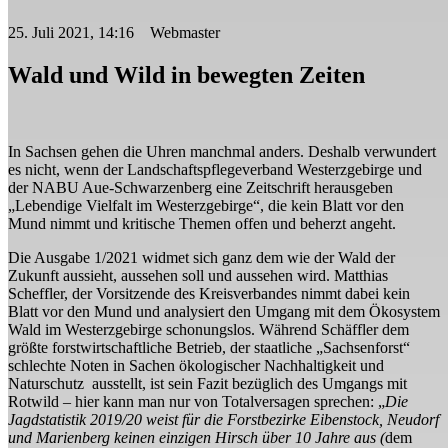
25. Juli 2021, 14:16 Webmaster
Wald und Wild in bewegten Zeiten
In Sachsen gehen die Uhren manchmal anders. Deshalb verwundert
es nicht, wenn der Landschaftspflegeverband Westerzgebirge und
der NABU Aue-Schwarzenberg eine Zeitschrift herausgeben
„Lebendige Vielfalt im Westerzgebirge“, die kein Blatt vor den
Mund nimmt und kritische Themen offen und beherzt angeht.
Die Ausgabe 1/2021 widmet sich ganz dem wie der Wald der
Zukunft aussieht, aussehen soll und aussehen wird. Matthias
Scheffler, der Vorsitzende des Kreisverbandes nimmt dabei kein
Blatt vor den Mund und analysiert den Umgang mit dem Ökosystem
Wald im Westerzgebirge schonungslos. Während Schäffler dem
größte forstwirtschaftliche Betrieb, der staatliche „Sachsenforst“
schlechte Noten in Sachen ökologischer Nachhaltigkeit und
Naturschutz ausstellt, ist sein Fazit bezüglich des Umgangs mit
Rotwild – hier kann man nur von Totalversagen sprechen: „
Die
Jagdstatistik 2019/20 weist für die Forstbezirke Eibenstock, Neudorf
und Marienberg keinen einzigen Hirsch über 10 Jahre aus (
dem