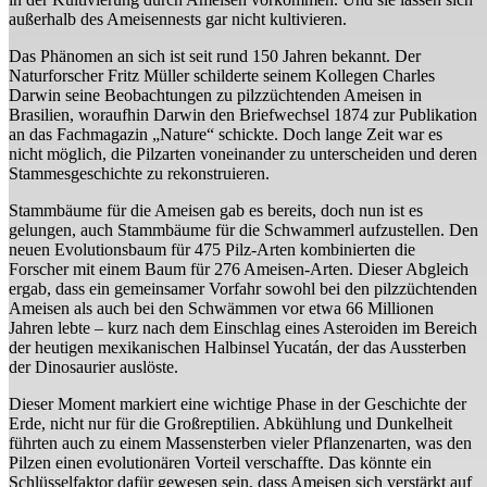
außerhalb des Ameisennests gar nicht kultivieren.
Das Phänomen an sich ist seit rund 150 Jahren bekannt. Der
Naturforscher Fritz Müller schilderte seinem Kollegen Charles
Darwin seine Beobachtungen zu pilzzüchtenden Ameisen in
Brasilien, woraufhin Darwin den Briefwechsel 1874 zur Publikation
an das Fachmagazin „Nature“ schickte. Doch lange Zeit war es
nicht möglich, die Pilzarten voneinander zu unterscheiden und deren
Stammesgeschichte zu rekonstruieren.
Stammbäume für die Ameisen gab es bereits, doch nun ist es
gelungen, auch Stammbäume für die Schwammerl aufzustellen. Den
neuen Evolutionsbaum für 475 Pilz-Arten kombinierten die
Forscher mit einem Baum für 276 Ameisen-Arten. Dieser Abgleich
ergab, dass ein gemeinsamer Vorfahr sowohl bei den pilzzüchtenden
Ameisen als auch bei den Schwämmen vor etwa 66 Millionen
Jahren lebte – kurz nach dem Einschlag eines Asteroiden im Bereich
der heutigen mexikanischen Halbinsel Yucatán, der das Aussterben
der Dinosaurier auslöste.
Dieser Moment markiert eine wichtige Phase in der Geschichte der
Erde, nicht nur für die Großreptilien. Abkühlung und Dunkelheit
führten auch zu einem Massensterben vieler Pflanzenarten, was den
Pilzen einen evolutionären Vorteil verschaffte. Das könnte ein
Schlüsselfaktor dafür gewesen sein, dass Ameisen sich verstärkt auf