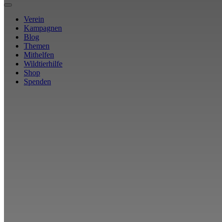
Verein
Kampagnen
Blog
Themen
Mithelfen
Wildtierhilfe
Shop
Spenden