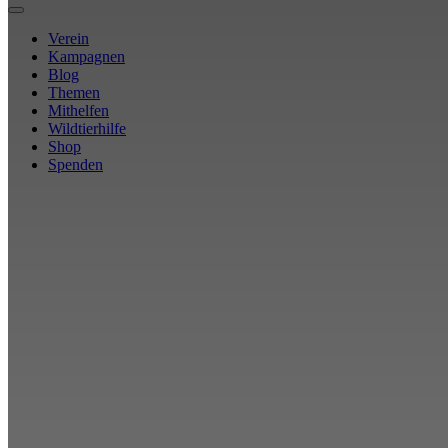
Verein
Kampagnen
Blog
Themen
Mithelfen
Wildtierhilfe
Shop
Spenden