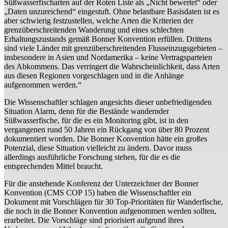
Süßwasserfischarten auf der Roten Liste als „Nicht bewertet“ oder
„Daten unzureichend“ eingestuft. Ohne belastbare Basisdaten ist es
aber schwierig festzustellen, welche Arten die Kriterien der
grenzüberschreitenden Wanderung und eines schlechten
Erhaltungszustands gemäß Bonner Konvention erfüllen. Drittens
sind viele Länder mit grenzüberschreitenden Flusseinzugsgebieten –
insbesondere in Asien und Nordamerika – keine Vertragsparteien
des Abkommens. Das verringert die Wahrscheinlichkeit, dass Arten
aus diesen Regionen vorgeschlagen und in die Anhänge
aufgenommen werden.“
Die Wissenschaftler schlagen angesichts dieser unbefriedigenden
Situation Alarm, denn für die Bestände wandernder
Süßwasserfische, für die es ein Monitoring gibt, ist in den
vergangenen rund 50 Jahren ein Rückgang von über 80 Prozent
dokumentiert worden. Die Bonner Konvention hätte ein großes
Potenzial, diese Situation vielleicht zu ändern. Davor muss
allerdings ausführliche Forschung stehen, für die es die
entsprechenden Mittel braucht.
Für die anstehende Konferenz der Unterzeichner der Bonner
Konvention (CMS COP 15) haben die Wissenschaftler ein
Dokument mit Vorschlägen für 30 Top-Prioritäten für Wanderfische,
die noch in die Bonner Konvention aufgenommen werden sollten,
erarbeitet. Die Vorschläge sind priorisiert aufgrund ihres