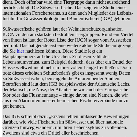
dient. Doch offenbar wird eine Tiergruppe darin nicht ausreichend
berücksichtigt: Die Süßwasserfische. Das zeigt eine Studie eines
internationalen Forscherteams, zu dem auch Mitglieder des
Leibniz-
Institut für Gewässerökologie und Binnenfischerei (IGB) gehörten.
Süßwasserfische gehören laut der Weltnaturschutzorganisation
IUCN zu den am stärksten bedrohten Tiergruppen. Rund ein Viertel
von ihnen ist laut der Roten Liste der IUCN sogar vom Aussterben
bedroht. Das hat gerade erst eine weitere aktuelle Studie aufgezeigt,
die Sie
hier
nachlesen können. Diese Studie legt ein
Hauptaugenmerk auf die Ursachen. Zu diesen zählt der
Lebensraumverlust, zum Beispiel dadurch, dass über ein Drittel der
Flüsse weltweit nicht mehr in ihrer vollen Länge frei fließen. Doch
trotz dieses erhöhten Schutzbedarfs gibt es insgesamt wenig Daten
zu Süßwasserfischen, bemängeln die Autoren beider Studien.
Betroffen sind laut dem IGB beispielsweise der Atlantische Lachs,
der Maifisch, die Nase, der Atlantische wie auch der Europäische
Stör oder das Flussneunauge – einige davon sind Namen, die wir
aus den Alarmrufen unserer heimischen Fischereiverbände nur zu
gut kennen.
Das IGB schreibt dazu: „Erstens fehlen umfassende Bewertungen
darüber, wie viele Fischarten im Süßwasser und über nationale
Grenzen hinweg wandern, um ihren Lebenszyklus zu vollenden.
Zweitens sind etwa ein Drittel aller beschriebenen