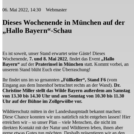
06. Mai 2022, 14:30 Webmaster
Dieses Wochenende in München auf der
„Hallo Bayern“-Schau
Es ist soweit, unser Stand erwartet seine Gäste! Dieses
Wochenende,
7. und 8. Mai 2022
, findet das Event
„Hallo
Bayern“
auf der
Praterinsel in München
statt. Kommt vorbei, an
unserem Stand blüht Euch eine Überraschung!
Ihr findet uns im so genannten
„Füllkeller“, Stand F6
(vom
Eingang aus dem Innenhof betrachtet rechts an der Wand).
Dr.
Christine Miller stellt das Wilde Bayern außerdem am Samstag
von 13.30 bis 14.30 Uhr und am Sonntag von 10.30 bis 11.30
Uhr auf der Bühne im Zollgewölbe vor.
Wildtierschutz mitten in der Landeshauptstadt bekannt machen:
Diese Chance konnten wir uns natürlich nicht entgehen lassen! Hier
erreichen wir – so unser Plan – viele Menschen, die nicht im
direkten Kontakt mit der Natur und Wildtieren leben, ihnen aber
gerne etwas Gutes tun möchten. Deshalb präsentieren wir an den