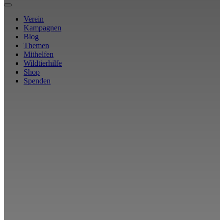
Verein
Kampagnen
Blog
Themen
Mithelfen
Wildtierhilfe
Shop
Spenden